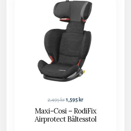
2,495
kr
1,595
kr
Maxi-Cosi – RodiFix
Airprotect Bältesstol