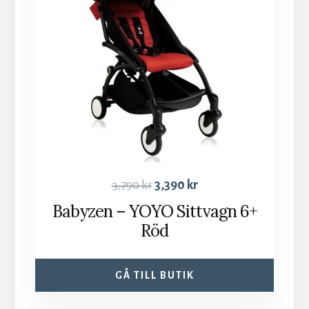
3,790
kr
3,390
kr
Babyzen – YOYO Sittvagn 6+
Röd
GÅ TILL BUTIK