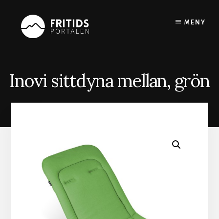
Skip
to
MENY
content
Inovi sittdyna mellan, grön