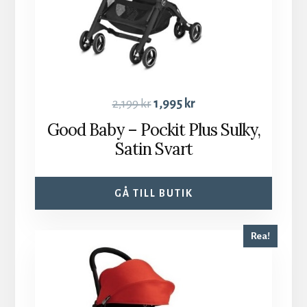
2,199
kr
1,995
kr
Good Baby – Pockit Plus Sulky,
Satin Svart
GÅ TILL BUTIK
Rea!