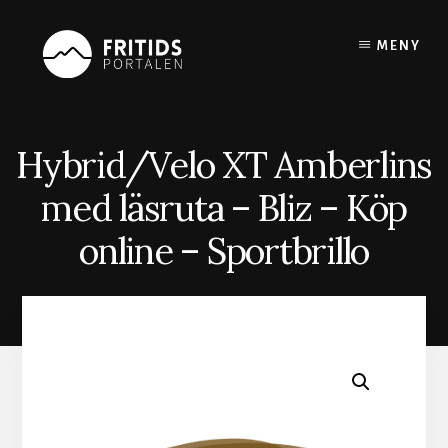
Skip
to
MENY
content
Hybrid/Velo XT Amberlins
med läsruta – Bliz – Köp
online – Sportbrillo