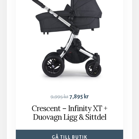
9,995
kr
7,895
kr
Crescent – Infinity XT +
Duovagn Ligg & Sittdel
GÅ TILL BUTIK