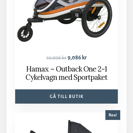
10,096
kr
9,086
kr
Hamax – Outback One 2-1
Cykelvagn med Sportpaket
GÅ TILL BUTIK
Rea!