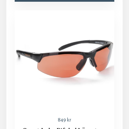
849
kr