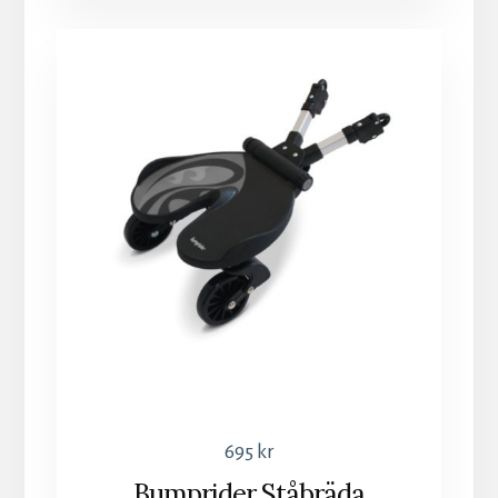
695
kr
Bumprider Ståbräda