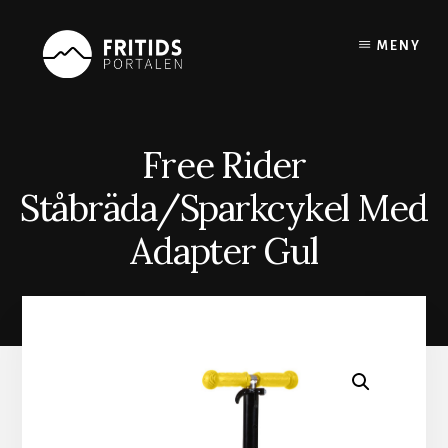
Skip
to
MENY
content
Free Rider
Ståbräda/Sparkcykel Med
Adapter Gul