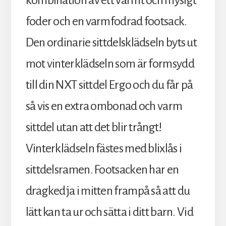
foder och en varmfodrad footsack.
Den ordinarie sittdelsklädseln byts ut
mot vinterklädseln som är formsydd
till din NXT sittdel Ergo och du får på
så vis en extra ombonad och varm
sittdel utan att det blir trångt!
Vinterklädseln fästes med blixlås i
sittdelsramen. Footsacken har en
dragkedja i mitten frampå så att du
lätt kan ta ur och sätta i ditt barn. Vid