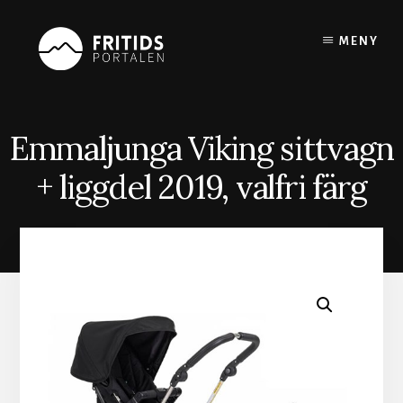
Skip
to
MENY
content
Emmaljunga Viking sittvagn
+ liggdel 2019, valfri färg