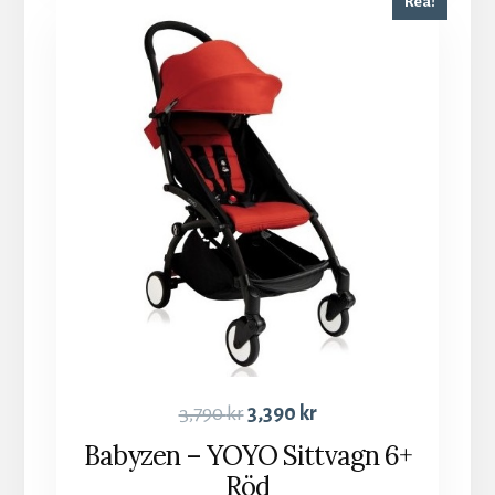
Rea!
3,790
kr
3,390
kr
Babyzen – YOYO Sittvagn 6+
Röd