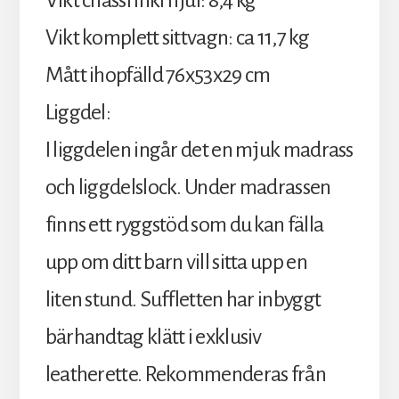
Vikt chassi inkl hjul: 8,4 kg
Vikt komplett sittvagn: ca 11,7 kg
Mått ihopfälld 76x53x29 cm
Liggdel:
I liggdelen ingår det en mjuk madrass
och liggdelslock. Under madrassen
finns ett ryggstöd som du kan fälla
upp om ditt barn vill sitta upp en
liten stund. Suffletten har inbyggt
bärhandtag klätt i exklusiv
leatherette. Rekommenderas från