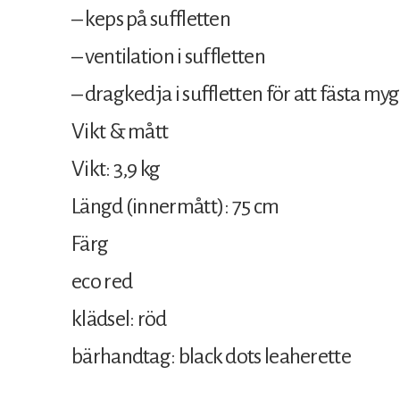
– keps på suffletten
– ventilation i suffletten
– dragkedja i suffletten för att fästa my
Vikt & mått
Vikt: 3,9 kg
Längd (innermått): 75 cm
Färg
eco red
klädsel: röd
bärhandtag: black dots leaherette