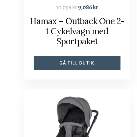
10,096
kr
9,086
kr
Hamax – Outback One 2-
1 Cykelvagn med
Sportpaket
GÅ TILL BUTIK