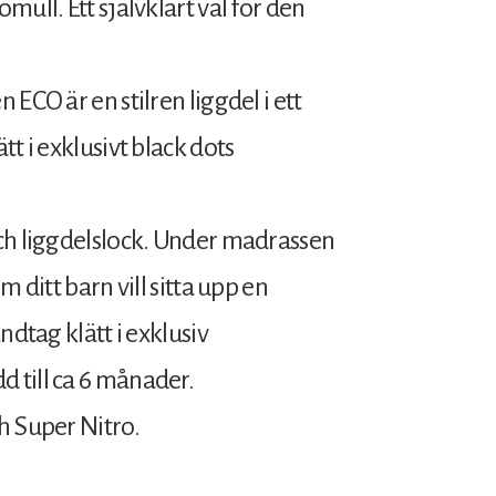
ull. Ett självklart val för den
ECO är en stilren liggdel i ett
t i exklusivt black dots
och liggdelslock. Under madrassen
 ditt barn vill sitta upp en
ndtag klätt i exklusiv
 till ca 6 månader.
h Super Nitro.