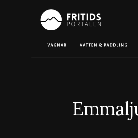
Skip
to
content
VAGNAR
VATTEN & PADDLING
Emmalju