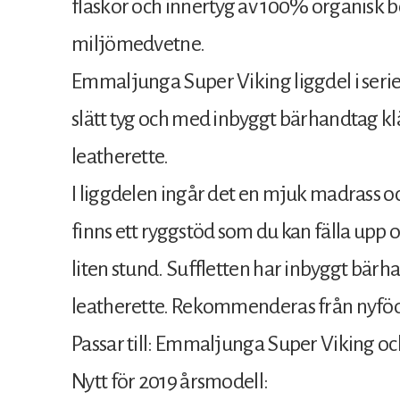
flaskor och innertyg av 100% organisk bom
miljömedvetne.
Emmaljunga Super Viking liggdel i serien 
slätt tyg och med inbyggt bärhandtag klät
leatherette.
I liggdelen ingår det en mjuk madrass 
finns ett ryggstöd som du kan fälla upp om
liten stund. Suffletten har inbyggt bärha
leatherette. Rekommenderas från nyfödd
Passar till: Emmaljunga Super Viking oc
Nytt för 2019 årsmodell: