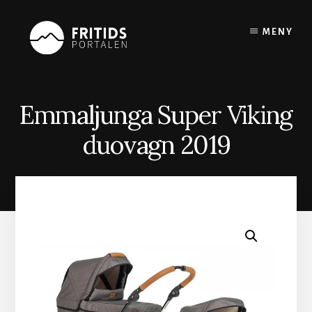
Skip
to
MENY
content
Emmaljunga Super Viking
duovagn 2019