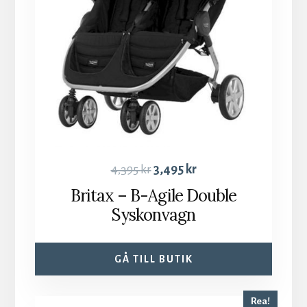
4,395
kr
3,495
kr
Britax – B-Agile Double
Syskonvagn
GÅ TILL BUTIK
Rea!