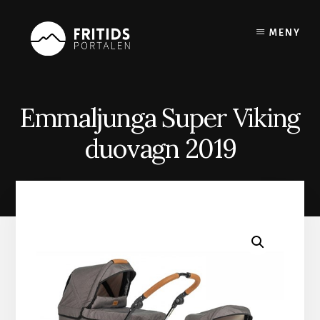
Skip
to
MENY
content
Emmaljunga Super Viking
duovagn 2019