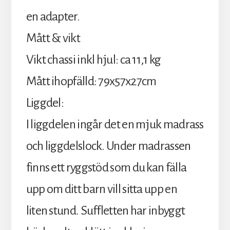
en adapter.
Mått & vikt
Vikt chassi inkl hjul: ca 11,1 kg
Mått ihopfälld: 79x57x27cm
Liggdel:
I liggdelen ingår det en mjuk madrass
och liggdelslock. Under madrassen
finns ett ryggstöd som du kan fälla
upp om ditt barn vill sitta upp en
liten stund. Suffletten har inbyggt