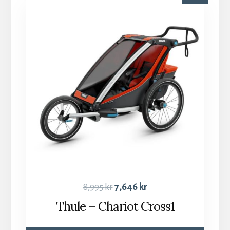
8,995
kr
7,646
kr
Thule – Chariot Cross1