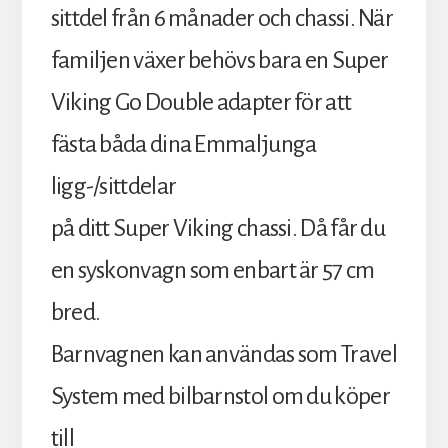
sittdel från 6 månader och chassi. När
familjen växer behövs bara en Super
Viking Go Double adapter för att
fästa båda dina Emmaljunga
ligg-/sittdelar
på ditt Super Viking chassi. Då får du
en syskonvagn som enbart är 57 cm
bred.
Barnvagnen kan användas som Travel
System med bilbarnstol om du köper
till