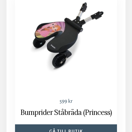
599
kr
Bumprider Ståbräda (Princess)
GÅ TILL BUTIK