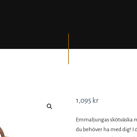
1,095
kr
Emmaljungas skötväska me
du behöver ha med dig! I d