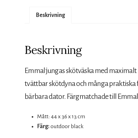
Beskrivning
Beskrivning
Emmaljungas skötväska med maximalt utr
tvättbar skötdyna och många praktiska f
bärbara dator. Färgmatchade till Emma
Mått: 44 x 36 x 13 cm
Färg:
outdoor black