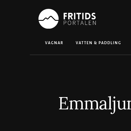
Skip
to
content
VAGNAR
VATTEN & PADDLING
Emmaljun