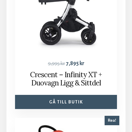
9,995
kr
7,895
kr
Crescent – Infinity XT +
Duovagn Ligg & Sittdel
GÅ TILL BUTIK
Rea!