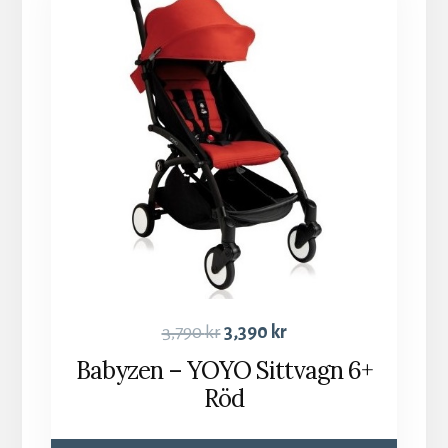
3,790
kr
3,390
kr
Babyzen – YOYO Sittvagn 6+
Röd