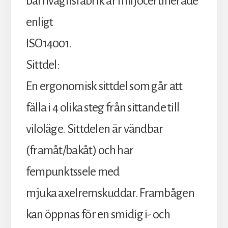
barnvagnsfabrik är miljöcertifierade
enligt
ISO14001.
Sittdel:
En ergonomisk sittdel som går att
fälla i 4 olika steg från sittande till
viloläge. Sittdelen är vändbar
(framåt/bakåt) och har
fempunktssele med
mjuka axelremskuddar. Frambågen
kan öppnas för en smidig i- och