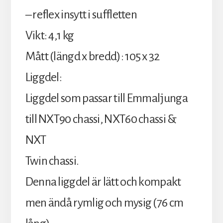
– reflex insytt i suffletten
Vikt: 4,1 kg
Mått (längd x bredd): 105 x 32
Liggdel:
Liggdel som passar till Emmaljunga
till NXT90 chassi, NXT60 chassi &
NXT
Twin chassi.
Denna liggdel är lätt och kompakt
men ändå rymlig och mysig (76 cm