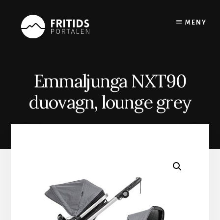
Skip
to
MENY
content
Emmaljunga NXT90
duovagn, lounge grey