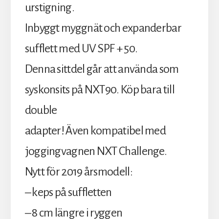
urstigning.
Inbyggt myggnät och expanderbar
sufflett med UV SPF + 50.
Denna sittdel går att använda som
syskonsits på NXT90. Köp bara till
double
adapter! Även kompatibel med
joggingvagnen NXT Challenge.
Nytt för 2019 årsmodell:
– keps på suffletten
– 8 cm längre i ryggen