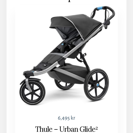
6,495
kr
Thule – Urban Glide²