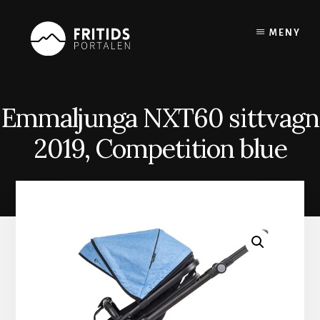
Skip
to
MENY
content
Emmaljunga NXT60 sittvagn
2019, Competition blue