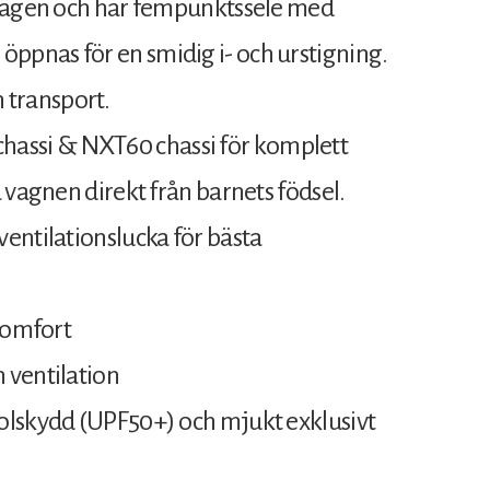
 lägen och har fempunktssele med
pnas för en smidig i- och urstigning.
h transport.
assi & NXT60 chassi för komplett
 vagnen direkt från barnets födsel.
entilationslucka för bästa
tkomfort
 ventilation
olskydd (UPF50+) och mjukt exklusivt