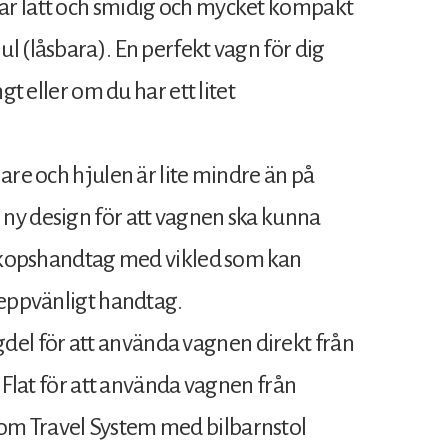
är lätt och smidig och mycket kompakt
l (låsbara). En perfekt vagn för dig
gt eller om du har ett litet
are och hjulen är lite mindre än på
ny design för att vagnen ska kunna
eskopshandtag med vikled som kan
reppvänligt handtag.
l för att använda vagnen direkt från
r Flat för att använda vagnen från
m Travel System med bilbarnstol