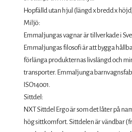
Hopfälld utan hjul (längd x bredd x höjd)
Miljö:
Emmaljungas vagnar är tillverkade i Sver
Emmaljungas filosofi är att bygga hållb
förlänga produkternas livslängd och mi
transporter. Emmaljunga barnvagnsfabri
ISO14001.
Sittdel:
NXT Sittdel Ergo är som det låter på na
hög sittkomfort. Sittdelen är vändbar (f