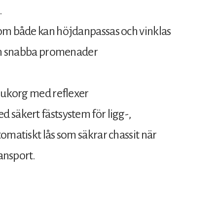
.
som både kan höjdanpassas och vinklas
och snabba promenader
arukorg med reflexer
 säkert fästsystem för ligg-,
omatiskt lås som säkrar chassit när
ransport.