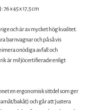
: 76 x 45 x 17,5 cm
ige och är av mycket hög kvalitet.
ara barnvagnar och på så vis
nimera onödiga avfall och
k är miljöcertifierade enligt
mnet en ergonomisk sittdel som ger
ramåt/bakåt) och går att justera