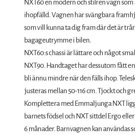
NXT60 en modern och stilren vagn som 
ihopfälld. Vagnen har svängbara framhju
som vill kunna ta dig fram där det är trån
bagageutrymme i bilen.
NXT60:s chassi är lättare och något smal
NXT90. Handtaget har dessutom fått en 
bli ännu mindre när den fälls ihop. Tel
justeras mellan 50-116 cm. Tjockt och g
Komplettera med Emmaljunga NXT liggde
barnets födsel och NXT sittdel Ergo elle
6 månader. Barnvagnen kan användas so