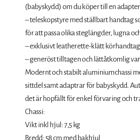
(babyskydd) om du köper till en adapter
– teleskopstyre med ställbart handtag 
för att passa olika steglängder, lugna 
– exklusivt leatherette-klätt körhandtag
– generöst tilltagen och lättåtkomlig v
Modernt och stabilt aluminiumchassi med
sittdel samt adaptrar för babyskydd. Aut
det är hopfällt för enkel förvaring och t
Chassi:
Vikt inkl hjul: 7,5 kg
Bredd: 58 cm med bakhjul