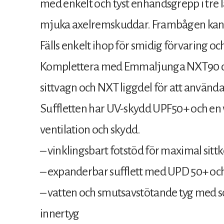
med enkelt och tyst enhandsgrepp i tre
mjuka axelremskuddar. Frambågen kan öp
Fälls enkelt ihop för smidig förvaring oc
Komplettera med Emmaljunga NXT90 ch
sittvagn och NXT liggdel för att använda
Suffletten har UV-skydd UPF50+ och en v
ventilation och skydd.
– vinklingsbart fotstöd för maximal sit
– expanderbar sufflett med UPD 50+ och
– vatten och smutsavstötande tyg med s
innertyg