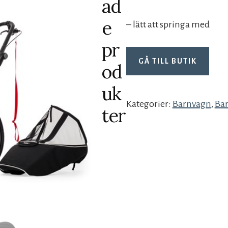
ad
e
– lätt att springa med
pr
GÅ TILL BUTIK
od
uk
Kategorier:
Barnvagn
,
Ba
ter