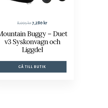
8,095
kr
7,280
kr
Mountain Buggy – Duet
v3 Syskonvagn och
Liggdel
GÅ TILL BUTIK