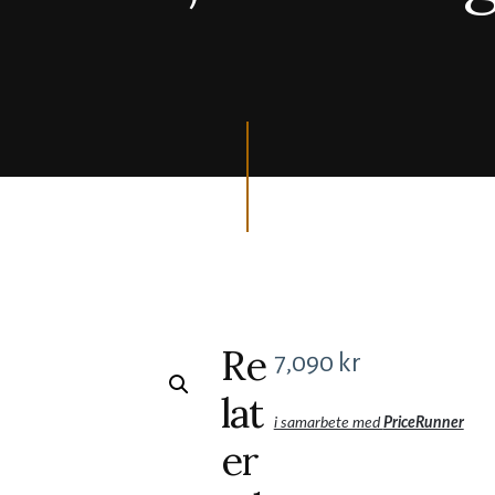
Re
7,090
kr
lat
i samarbete med
PriceRunner
er