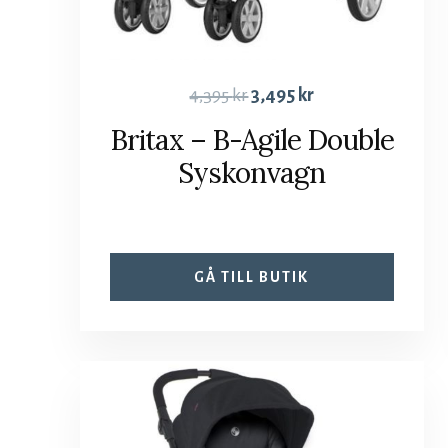
4,395
kr
3,495
kr
Britax – B-Agile Double
Syskonvagn
GÅ TILL BUTIK