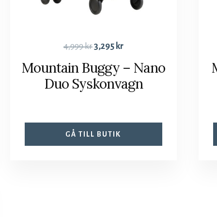
4,999
kr
3,295
kr
Mountain Buggy – Nano
Duo Syskonvagn
GÅ TILL BUTIK