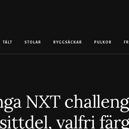
TÄLT
STOLAR
RYGGSÄCKAR
PULKOR
FR
ga NXT challenge
sittdel, valfri fär