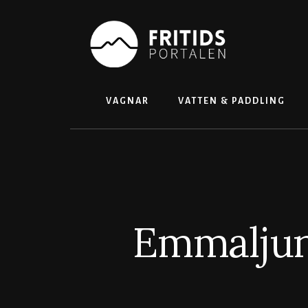
Skip
to
content
VAGNAR
VATTEN & PADDLING
Emmaljun