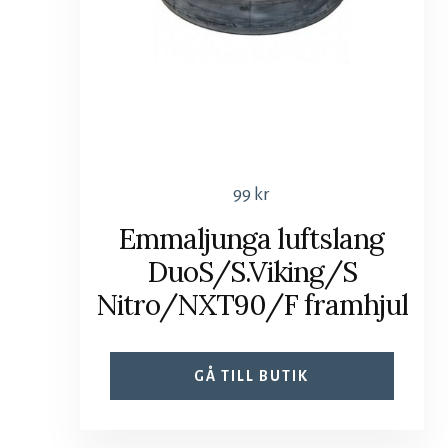
99
kr
Emmaljunga luftslang
DuoS/S.Viking/S
Nitro/NXT90/F framhjul
GÅ TILL BUTIK