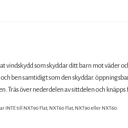
vindskydd som skyddar ditt barn mot väder och vin
r och ben samtidigt som den skyddar. öppningsba
en. Träs över nederdelen av sittdelen och knäpps f
ar INTE till NXT90 Flat, NXT60 Flat, NXT90 eller NXT60.