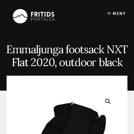
Skip
to
MENY
content
Emmaljunga footsack NXT
Flat 2020, outdoor black