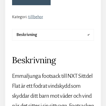
Kategori:
tillbehor
Beskrivning
Beskrivning
Emmaljunga footsack till NXT Sittdel
Flat är ett fodrat vindskydd som
skyddar ditt barn mot väder och vind
när det sitter i sin sittvagn. Footsacken