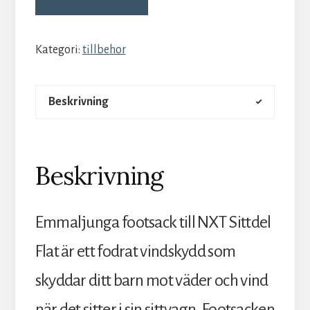
Kategori:
tillbehor
Beskrivning
Beskrivning
Emmaljunga footsack till NXT Sittdel
Flat är ett fodrat vindskydd som
skyddar ditt barn mot väder och vind
när det sitter i sin sittvagn. Footsacken