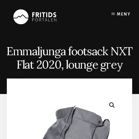
Skip
to
MENY
content
Emmaljunga footsack NXT
Flat 2020, lounge grey