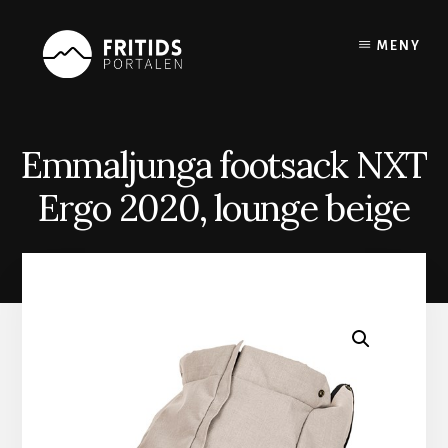
Skip
to
MENY
content
Emmaljunga footsack NXT
Ergo 2020, lounge beige