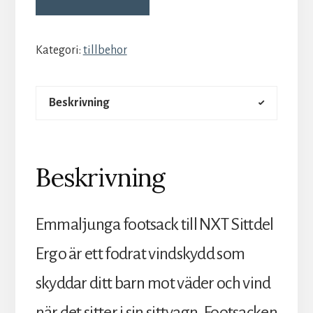
Kategori:
tillbehor
Beskrivning
Beskrivning
Emmaljunga footsack till NXT Sittdel
Ergo är ett fodrat vindskydd som
skyddar ditt barn mot väder och vind
när det sitter i sin sittvagn. Footsacken