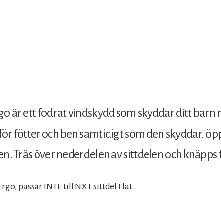
o är ett fodrat vindskydd som skyddar ditt barn mo
 för fötter och ben samtidigt som den skyddar. ö
en. Träs över nederdelen av sittdelen och knäpps f
rgo, passar INTE till NXT sittdel Flat