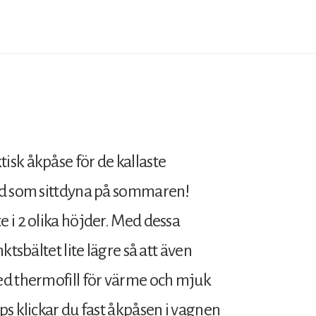
sk åkpåse för de kallaste
nd som sittdyna på sommaren!
 i 2 olika höjder. Med dessa
ktsbältet lite lägre så att även
ed thermofill för värme och mjuk
s klickar du fast åkpåsen i vagnen