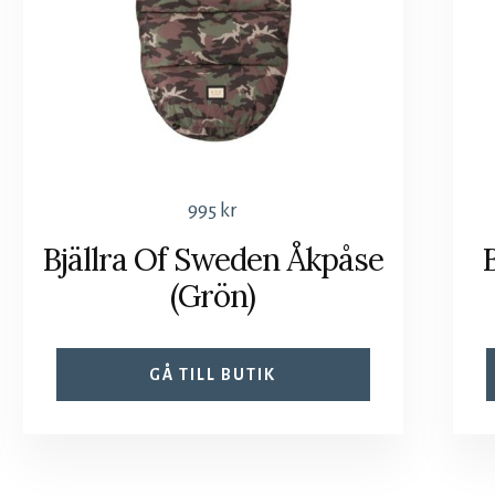
995
kr
Bjällra Of Sweden Åkpåse
(Grön)
GÅ TILL BUTIK