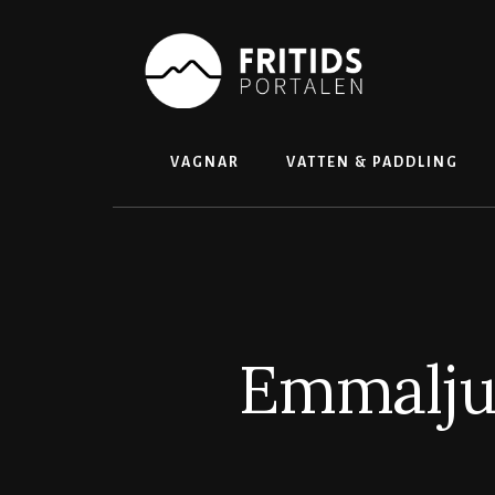
Skip
to
content
VAGNAR
VATTEN & PADDLING
Emmaljun