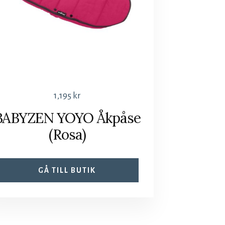
1,195
kr
BABYZEN YOYO Åkpåse
(Rosa)
GÅ TILL BUTIK