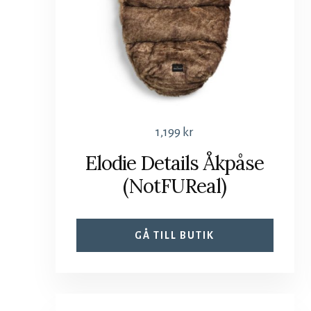
1,199
kr
Elodie Details Åkpåse
(NotFUReal)
GÅ TILL BUTIK