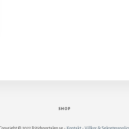
SHOP
Copyright © 2022 Fritidsportalen.se -
Kontakt - Villkor & Sekretesspolic