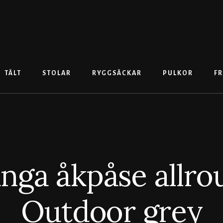
TÄLT
STOLAR
RYGGSÄCKAR
PULKOR
FR
ga åkpåse allro
Outdoor grey