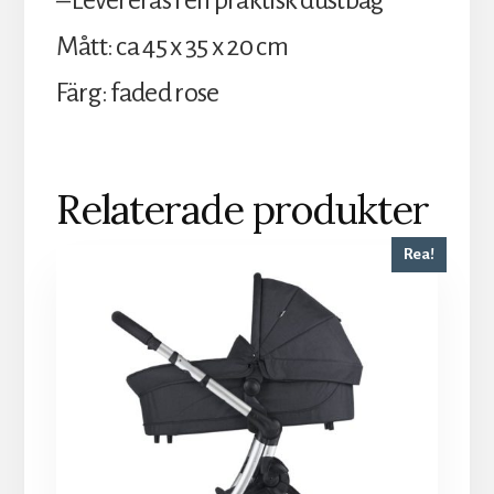
– Levereras i en praktisk dustbag
Mått: ca 45 x 35 x 20 cm
Färg: faded rose
Relaterade produkter
Rea!