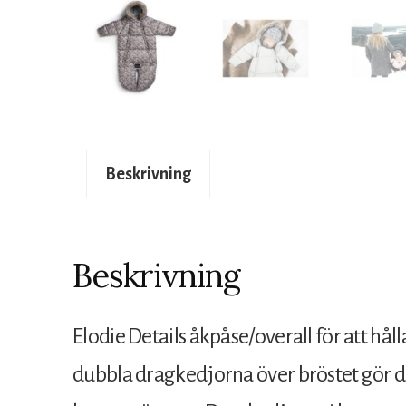
Beskrivning
Beskrivning
Elodie Details åkpåse/overall för att hål
dubbla dragkedjorna över bröstet gör de