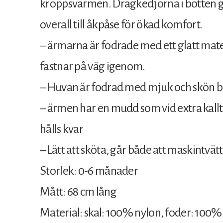
kroppsvärmen. Dragkedjorna i botten gö
overall till åkpåse för ökad komfort.
– ärmarna är fodrade med ett glatt mate
fastnar på väg igenom.
– Huvan är fodrad med mjuk och skön 
– ärmen har en mudd som vid extra kallt
hålls kvar
– Lätt att sköta, går både att maskintvät
Storlek: 0-6 månader
Mått: 68 cm lång
Material: skal: 100% nylon, foder: 100%