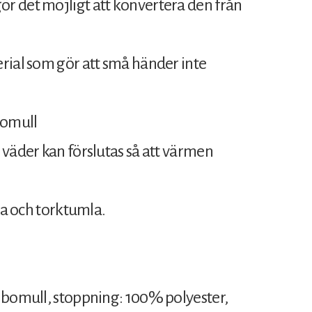
r det möjligt att konvertera den från
rial som gör att små händer inte
bomull
 väder kan förslutas så att värmen
ta och torktumla.
 bomull, stoppning: 100% polyester,