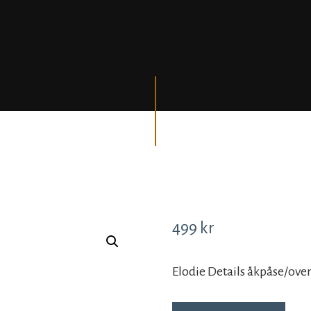
499
kr
Elodie Details åkpåse/overa