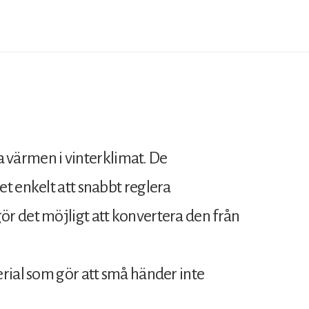
la värmen i vinterklimat. De
t enkelt att snabbt reglera
r det möjligt att konvertera den från
rial som gör att små händer inte