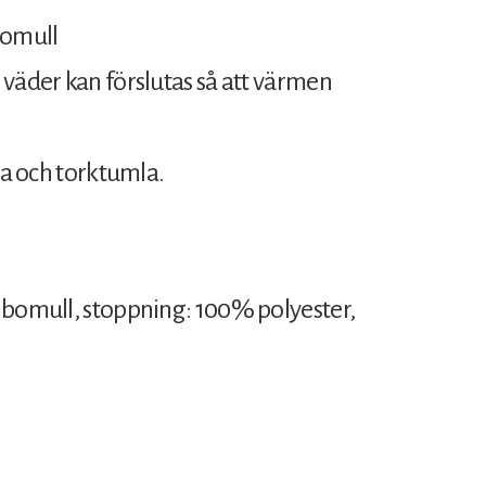
bomull
 väder kan förslutas så att värmen
ta och torktumla.
 bomull, stoppning: 100% polyester,