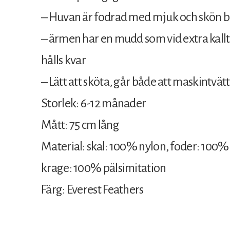
– Huvan är fodrad med mjuk och skön 
– ärmen har en mudd som vid extra kallt
hålls kvar
– Lätt att sköta, går både att maskintvät
Storlek: 6-12 månader
Mått: 75 cm lång
Material: skal: 100% nylon, foder: 100%
krage: 100% pälsimitation
Färg: Everest Feathers