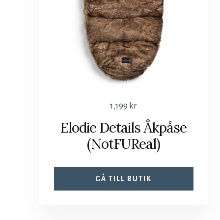
1,199
kr
Elodie Details Åkpåse
(NotFUReal)
GÅ TILL BUTIK