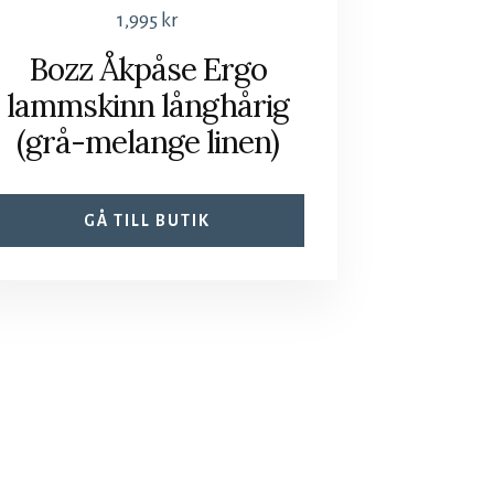
1,995
kr
Bozz Åkpåse Ergo
lammskinn långhårig
(grå-melange linen)
GÅ TILL BUTIK