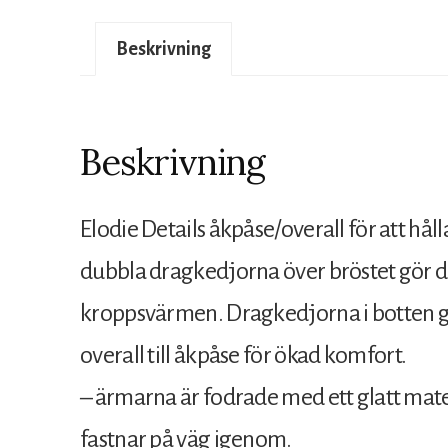
Beskrivning
Beskrivning
Elodie Details åkpåse/overall för att hål
dubbla dragkedjorna över bröstet gör de
kroppsvärmen. Dragkedjorna i botten gö
overall till åkpåse för ökad komfort.
– ärmarna är fodrade med ett glatt mate
fastnar på väg igenom.