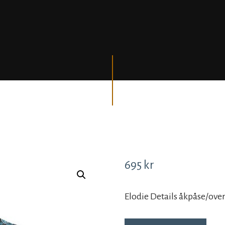
695
kr
Elodie Details åkpåse/overa