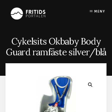
Skip
to
MENY
content
Cykelsits Okbaby Body
Guard ramfäste silver/blå