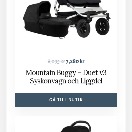
8,095
kr
7,280
kr
Mountain Buggy – Duet v3
Syskonvagn och Liggdel
GÅ TILL BUTIK