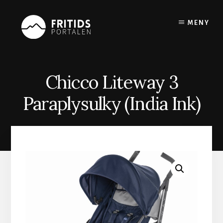
Skip
to
MENY
content
Chicco Liteway 3
Paraplysulky (India Ink)