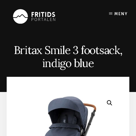
Skip
to
MENY
content
Britax Smile 3 footsack,
indigo blue