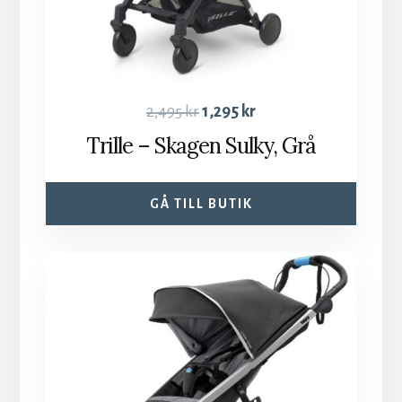
2,495
kr
1,295
kr
Trille – Skagen Sulky, Grå
GÅ TILL BUTIK