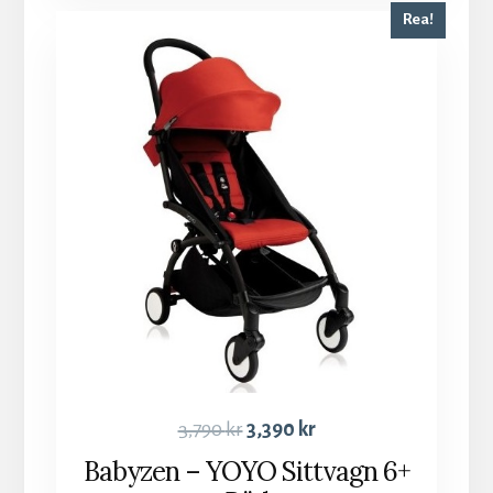
Rea!
3,790
kr
3,390
kr
Babyzen – YOYO Sittvagn 6+