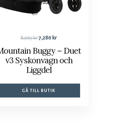
8,095
kr
7,280
kr
Mountain Buggy – Duet
v3 Syskonvagn och
Liggdel
GÅ TILL BUTIK