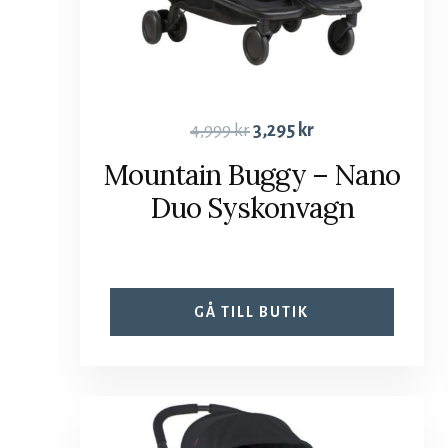
4,999
kr
3,295
kr
Mountain Buggy – Nano
Duo Syskonvagn
GÅ TILL BUTIK