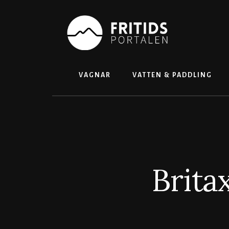
Skip
to
content
VAGNAR
VATTEN & PADDLING
Brita