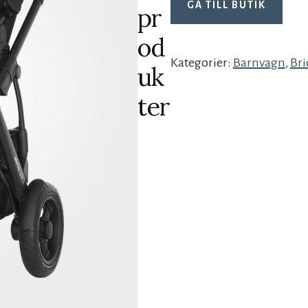
GÅ TILL BUTIK
pr
od
Kategorier:
Barnvagn
,
Bri
uk
ter