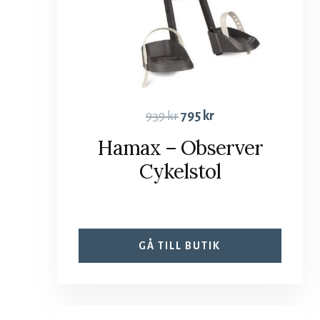
939
kr
795
kr
Hamax – Observer
Cykelstol
GÅ TILL BUTIK