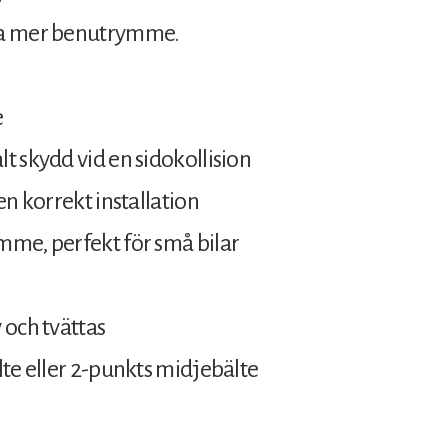
uda mer benutrymme.
e
t skydd vid en sidokollision
en korrekt installation
mme, perfekt för små bilar
 och tvättas
lte eller 2-punkts midjebälte