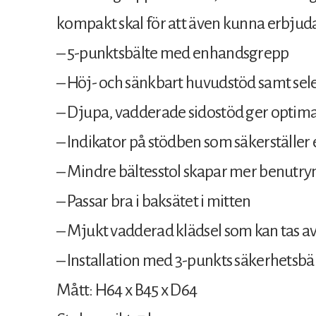
kompakt skal för att även kunna erbj
– 5-punktsbälte med enhandsgrepp
– Höj- och sänkbart huvudstöd samt sel
– Djupa, vadderade sidostöd ger optimal
– Indikator på stödben som säkerställer 
– Mindre bältesstol skapar mer benutry
– Passar bra i baksätet i mitten
– Mjukt vadderad klädsel som kan tas av
– Installation med 3-punkts säkerhetsbä
Mått: H64 x B45 x D64