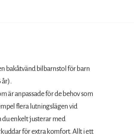
n bakåtvänd bilbarnstol för barn
 år).
som är anpassade för de behov som
empel flera lutningslägen vid
m du enkelt justerar med
ddar för extra komfort. Allt i ett