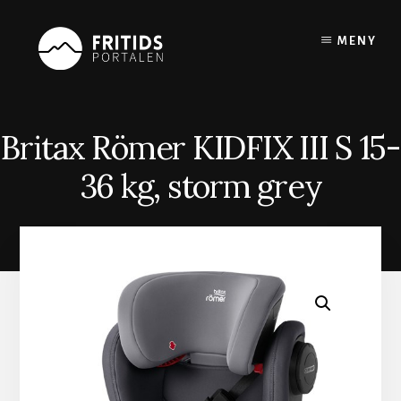
Skip
to
MENY
content
Britax Römer KIDFIX III S 15-
36 kg, storm grey