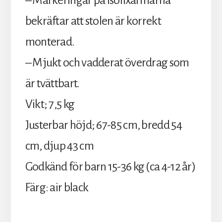
– Markeringar på isofixarmarna
bekräftar att stolen är korrekt
monterad.
– Mjukt och vadderat överdrag som
är tvättbart.
Vikt; 7,5 kg
Justerbar höjd; 67-85 cm, bredd 54
cm, djup 43 cm
Godkänd för barn 15-36 kg (ca 4-12 år)
Färg: air black