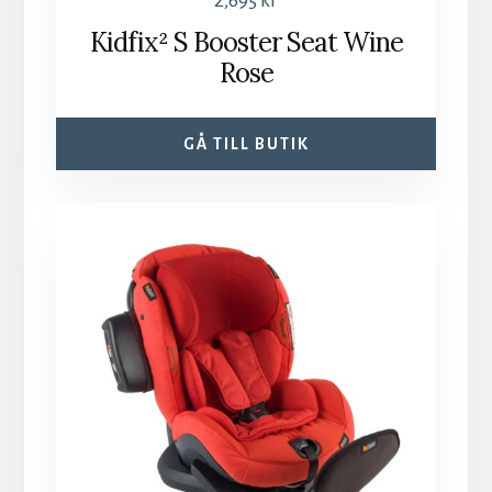
2,695
kr
Kidfix² S Booster Seat Wine
Rose
GÅ TILL BUTIK