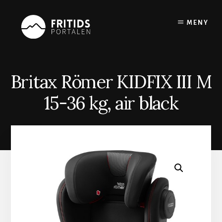
Skip
to
MENY
content
Britax Römer KIDFIX III M
15-36 kg, air black