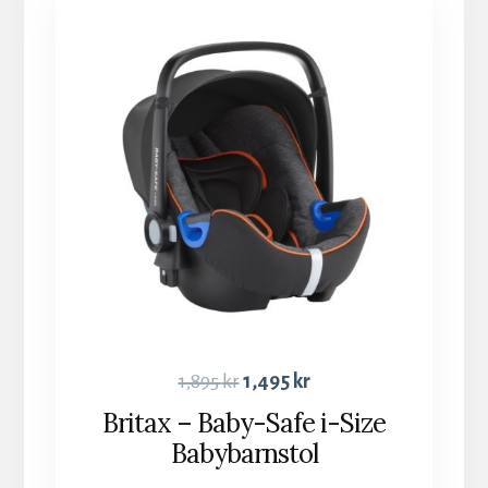
1,895
kr
1,495
kr
Britax – Baby-Safe i-Size
Babybarnstol