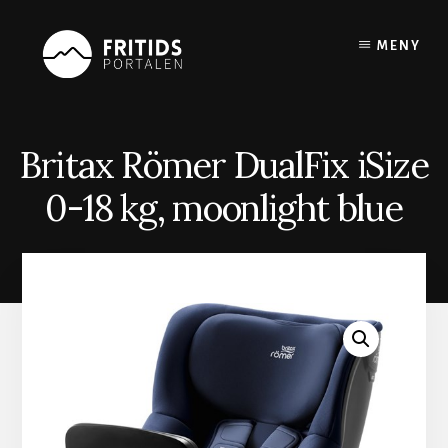
Skip
to
MENY
content
Britax Römer DualFix iSize
0-18 kg, moonlight blue