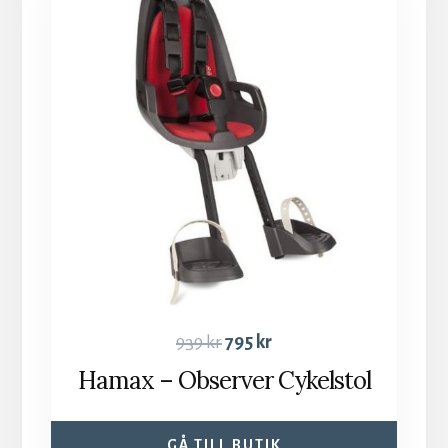
939
kr
795
kr
Hamax – Observer Cykelstol
GÅ TILL BUTIK