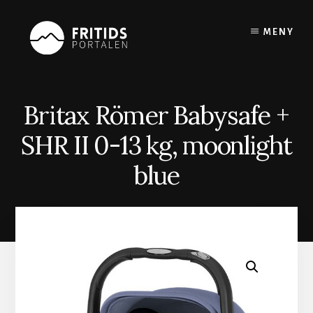
Skip
to
MENY
content
Britax Römer Babysafe +
SHR II 0-13 kg, moonlight
blue