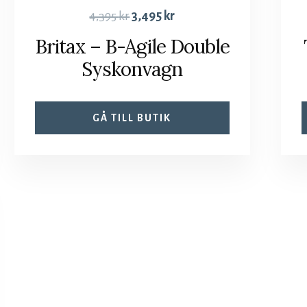
4,395
kr
3,495
kr
Britax – B-Agile Double
Syskonvagn
GÅ TILL BUTIK