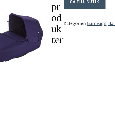
GÅ TILL BUTIK
pr
od
Kategorier:
Barnvagn
,
Ba
uk
ter