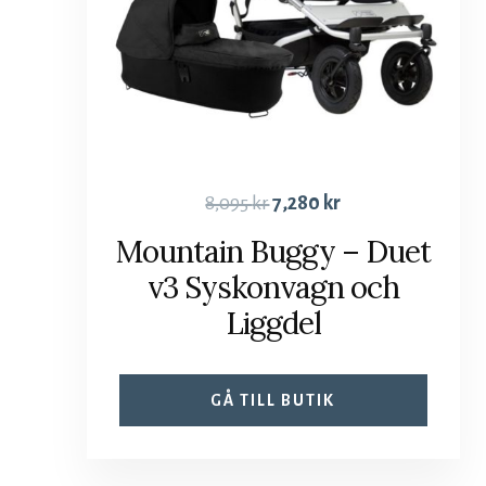
8,095
kr
7,280
kr
Mountain Buggy – Duet
v3 Syskonvagn och
Liggdel
GÅ TILL BUTIK