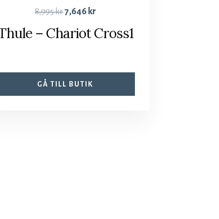
8,995
kr
7,646
kr
Thule – Chariot Cross1
GÅ TILL BUTIK