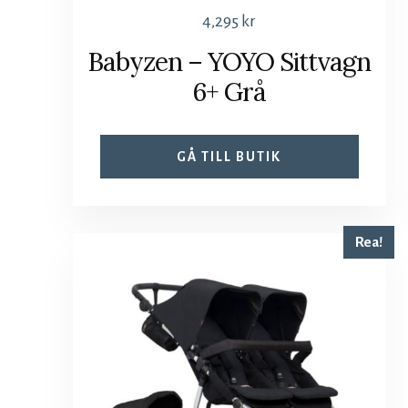
4,295
kr
Babyzen – YOYO Sittvagn
6+ Grå
GÅ TILL BUTIK
Rea!