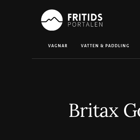
Skip
to
content
VAGNAR
VATTEN & PADDLING
Britax G