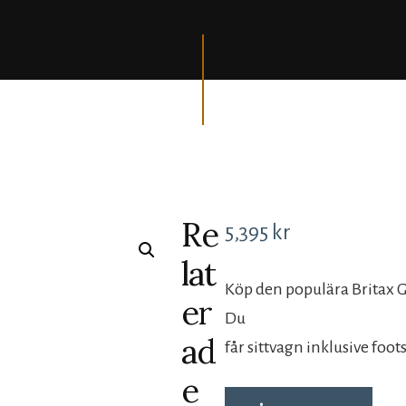
Re
5,395
kr
lat
Köp den populära Britax G
er
Du
ad
får sittvagn inklusive foot
e