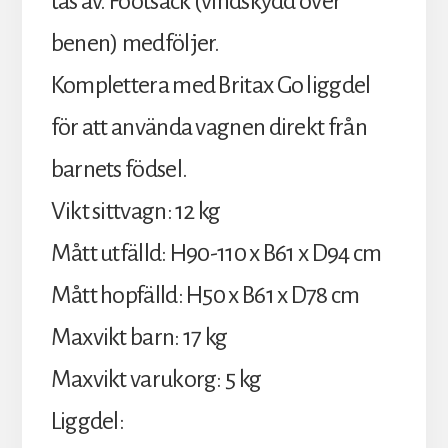
tas av. Footsack (vindskydd över
benen) medföljer.
Komplettera med Britax Go liggdel
för att använda vagnen direkt från
barnets födsel.
Vikt sittvagn: 12 kg
Mått utfälld: H90-110 x B61 x D94 cm
Mått hopfälld: H50 x B61 x D78 cm
Maxvikt barn: 17 kg
Maxvikt varukorg: 5 kg
Liggdel: