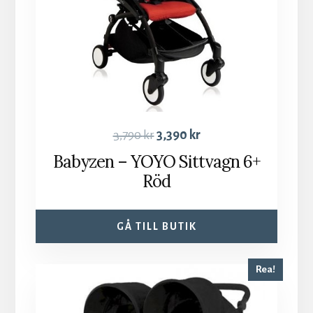
3,790
kr
3,390
kr
Babyzen – YOYO Sittvagn 6+
Röd
GÅ TILL BUTIK
Rea!