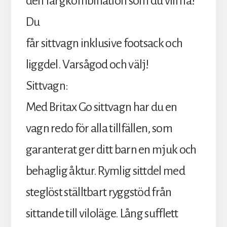
den färgkombination som du vill ha!
Du
får sittvagn inklusive footsack och
liggdel. Varsågod och välj!
Sittvagn:
Med Britax Go sittvagn har du en
vagn redo för alla tillfällen, som
garanterat ger ditt barn en mjuk och
behaglig åktur. Rymlig sittdel med
steglöst ställtbart ryggstöd från
sittande till viloläge. Lång sufflett