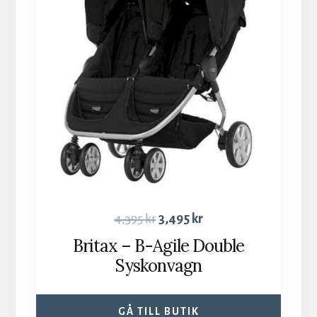
4,395
kr
3,495
kr
Britax – B-Agile Double
Syskonvagn
GÅ TILL BUTIK