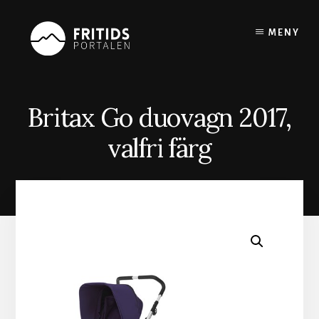
Skip
to
MENY
content
Britax Go duovagn 2017,
valfri färg