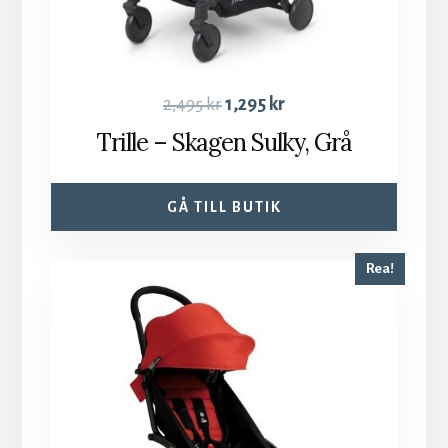
2,495
kr
1,295
kr
Trille – Skagen Sulky, Grå
GÅ TILL BUTIK
Rea!