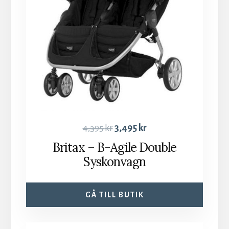
4,395
kr
3,495
kr
Britax – B-Agile Double
Syskonvagn
GÅ TILL BUTIK