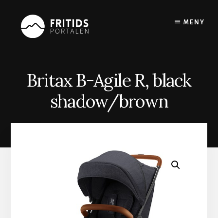
Skip
to
MENY
content
Britax B-Agile R, black
shadow/brown