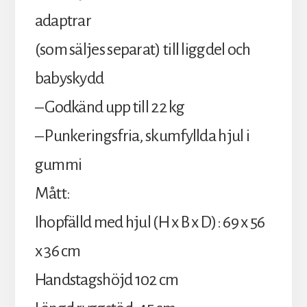
adaptrar
(som säljes separat) till liggdel och
babyskydd
– Godkänd upp till 22 kg
– Punkeringsfria, skumfyllda hjul i
gummi
Mått:
Ihopfälld med hjul (H x B x D): 69 x 56
x 36 cm
Handstagshöjd 102 cm