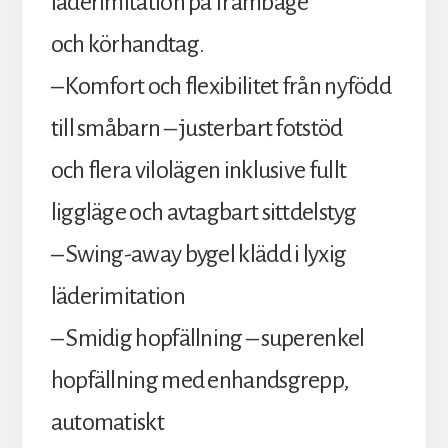
läderimitation på frambåge
och körhandtag.
– Komfort och flexibilitet från nyfödd
till småbarn – justerbart fotstöd
och flera vilolägen inklusive fullt
liggläge och avtagbart sittdelstyg
– Swing-away bygel klädd i lyxig
läderimitation
– Smidig hopfällning – superenkel
hopfällning med enhandsgrepp,
automatiskt