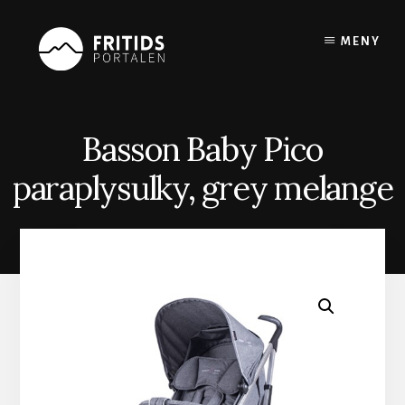
Skip
to
MENY
content
Basson Baby Pico
paraplysulky, grey melange