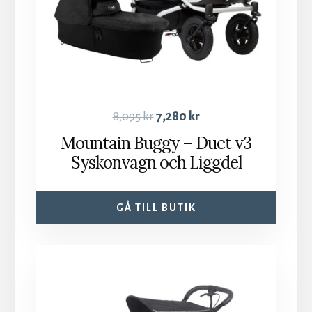
8,095
kr
7,280
kr
Mountain Buggy – Duet v3
Syskonvagn och Liggdel
GÅ TILL BUTIK