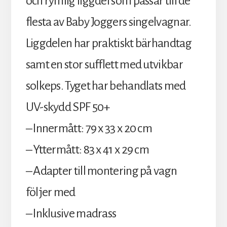
och rymlig liggdel som passar till de
flesta av Baby Joggers singelvagnar.
Liggdelen har praktiskt bärhandtag
samt en stor sufflett med utvikbar
solkeps. Tyget har behandlats med
UV-skydd SPF 50+
– Innermått: 79 x 33 x 20 cm
– Yttermått: 83 x 41 x 29 cm
– Adapter till montering på vagn
följer med
– Inklusive madrass