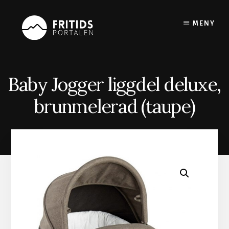
Skip
to
MENY
content
Baby Jogger liggdel deluxe,
brunmelerad (taupe)