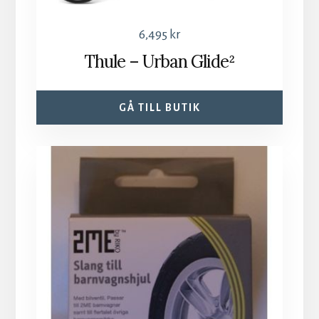
6,495
kr
Thule – Urban Glide²
GÅ TILL BUTIK