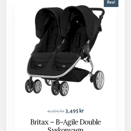
Rea!
4,395
kr
3,495
kr
Britax – B-Agile Double
Syskonvagn