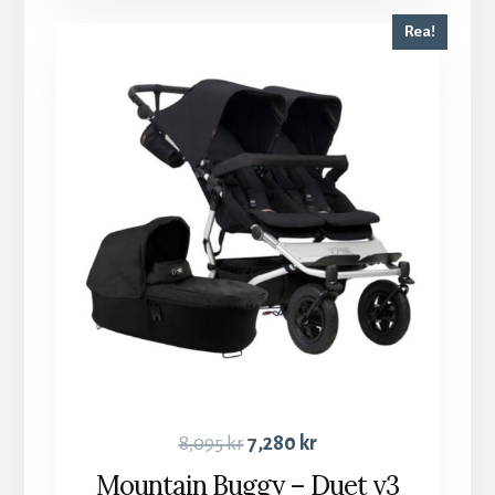
Rea!
8,095
kr
7,280
kr
Mountain Buggy – Duet v3