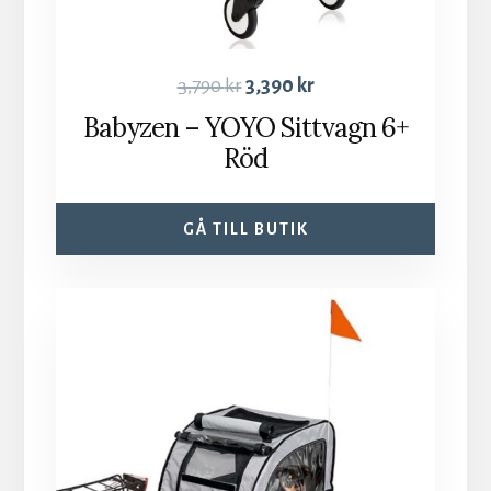
3,790
kr
3,390
kr
Babyzen – YOYO Sittvagn 6+
Röd
GÅ TILL BUTIK