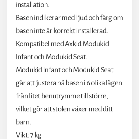
installation.
Basen indikerar med ljud och färg om
basen inte är korrekt installerad.
Kompatibel med Axkid Modukid
Infant och Modukid Seat.
Modukid Infant och Modukid Seat
går att justera på basen i 6 olika lägen
från litet benutrymme till större,
vilket gör att stolen växer med ditt
barn.
Vikt: 7 kg