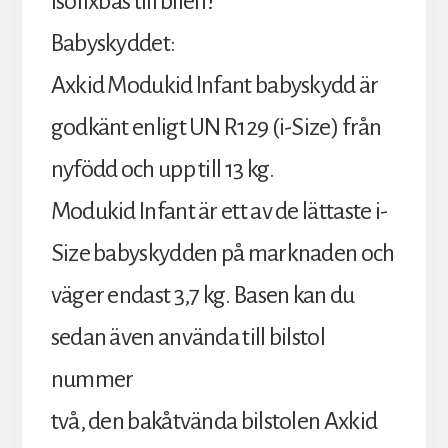
isofixbas till bilen!
Babyskyddet:
Axkid Modukid Infant babyskydd är
godkänt enligt UN R129 (i-Size) från
nyfödd och upp till 13 kg.
Modukid Infant är ett av de lättaste i-
Size babyskydden på marknaden och
väger endast 3,7 kg. Basen kan du
sedan även använda till bilstol
nummer
två, den bakåtvända bilstolen Axkid