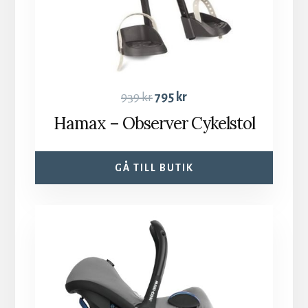
939
kr
795
kr
Hamax – Observer Cykelstol
GÅ TILL BUTIK