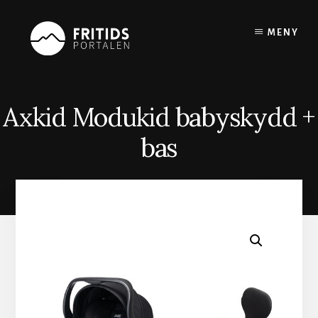
Skip
to
MENY
content
Axkid Modukid babyskydd +
bas