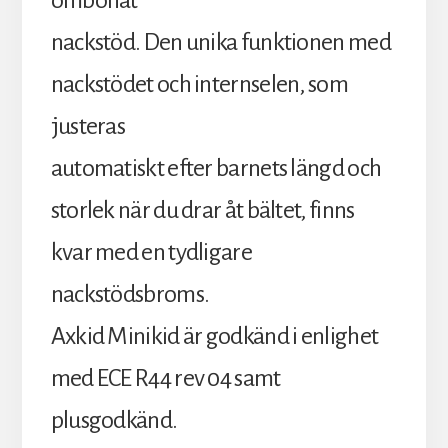
ombonat
nackstöd. Den unika funktionen med
nackstödet och internselen, som
justeras
automatiskt efter barnets längd och
storlek när du drar åt bältet, finns
kvar med en tydligare
nackstödsbroms.
Axkid Minikid är godkänd i enlighet
med ECE R44 rev 04 samt
plusgodkänd.