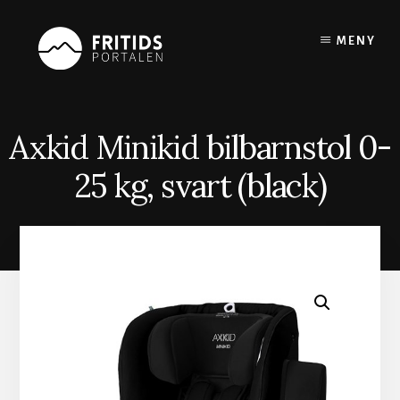
Skip
to
MENY
content
Axkid Minikid bilbarnstol 0-
25 kg, svart (black)