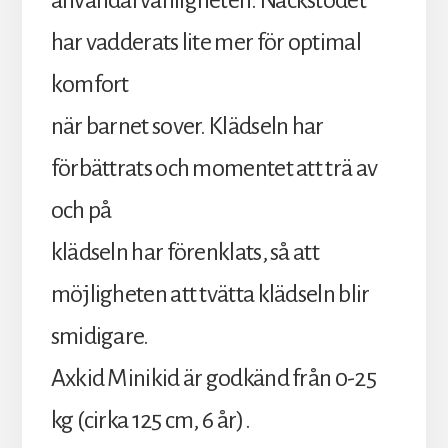
användarvänligheten. Nackstödet
har vadderats lite mer för optimal
komfort
när barnet sover. Klädseln har
förbättrats och momentet att trä av
och på
klädseln har förenklats, så att
möjligheten att tvätta klädseln blir
smidigare.
Axkid Minikid är godkänd från 0-25
kg (cirka 125 cm, 6 år).