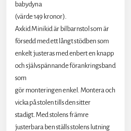
babydyna
(värde 149 kronor).
Axkid Minikid är bilbarnstol som är
försedd med ett långt stödben som
enkelt justeras med enbert en knapp
och självspännande förankringsband
som
gör monteringen enkel. Montera och
vicka på stolen tills den sitter
stadigt. Med stolens främre
justerbara ben ställs stolens lutning