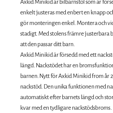
Axkid Minikid är bilbarnstol som är för
enkelt justeras med enbert en knapp o
gör monteringen enkel. Montera och vicka
stadigt. Med stolens främre justerbara ben
att den passar ditt barn.
Axkid Minikid är försedd med ett nackst
längd. Nackstödet har en bromsfunktion
barnen. Nytt för Axkid Minikid from år 
nackstöd. Den unika funktionen med nac
automatiskt efter barnets längd och storl
kvar med en tydligare nackstödsbroms.