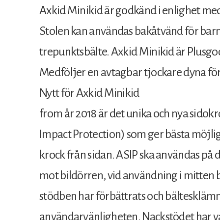
Axkid Minikid är godkänd i enlighet me
Stolen kan användas bakåtvänd för bar
trepunktsbälte. Axkid Minikid är Plusg
Medföljer en avtagbar tjockare dyna fö
Nytt för Axkid Minikid
from år 2018 är det unika och nya sidok
Impact Protection) som ger bästa möjliga
krock från sidan. ASIP ska användas på d
mot bildörren, vid användning i mitten 
stödben har förbättrats och bältesklämm
användarvänligheten. Nackstödet har va