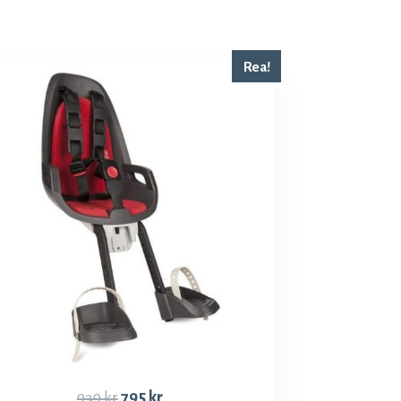
Rea!
939
kr
795
kr