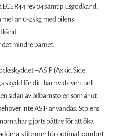
d ECE R44 rev 04 samt plusgodkänd.
n mellan 0-25kg med bilens
odkänd.
r det mindre barnet.
rocksskyddet – ASIP (Axkid Side
 skydd för ditt barn vid eventuell
en sidan av bilbarnstolen som är ut
behöver inte ASIP användas. Stolens
orna har gjorts bättre för att öka
dderats lite mer för optimal komfort