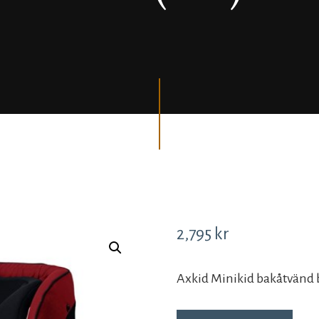
2,795
kr
Axkid Minikid bakåtvänd b