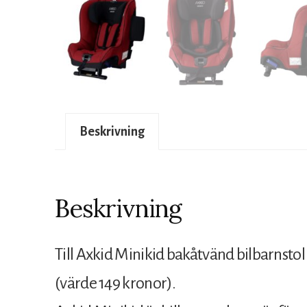
Beskrivning
Beskrivning
Till Axkid Minikid bakåtvänd bilbarnsto
(värde 149 kronor).