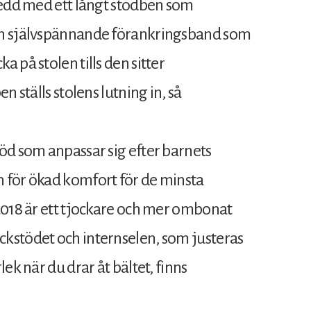
sedd med ett långt stödben som
ch självspännande förankringsband som
 på stolen tills den sitter
 ställs stolens lutning in, så
öd som anpassar sig efter barnets
 för ökad komfort för de minsta
2018 är ett tjockare och mer ombonat
kstödet och internselen, som justeras
ek när du drar åt bältet, finns