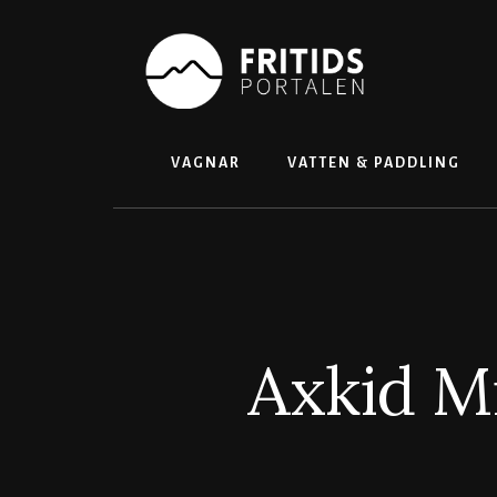
Skip
to
content
VAGNAR
VATTEN & PADDLING
Axkid Mi