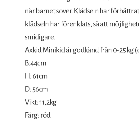
när barnet sover. Klädseln har förbättra
klädseln har förenklats, så att möjlighete
smidigare.
Axkid Minikid är godkänd från 0-25 kg (ci
B:44cm
H: 61cm
D: 56cm
Vikt: 11,2kg
Färg: röd