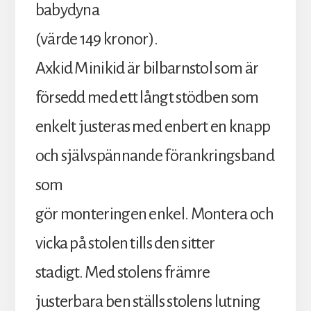
babydyna
(värde 149 kronor).
Axkid Minikid är bilbarnstol som är
försedd med ett långt stödben som
enkelt justeras med enbert en knapp
och självspännande förankringsband
som
gör monteringen enkel. Montera och
vicka på stolen tills den sitter
stadigt. Med stolens främre
justerbara ben ställs stolens lutning