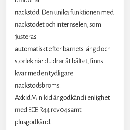
ombonat
nackstöd. Den unika funktionen med
nackstödet och internselen, som
justeras
automatiskt efter barnets längd och
storlek när du drar åt bältet, finns
kvar med en tydligare
nackstödsbroms.
Axkid Minikid är godkänd i enlighet
med ECE R44 rev 04 samt
plusgodkänd.