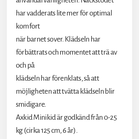
användarvänligheten. Nackstödet
har vadderats lite mer för optimal
komfort
när barnet sover. Klädseln har
förbättrats och momentet att trä av
och på
klädseln har förenklats, så att
möjligheten att tvätta klädseln blir
smidigare.
Axkid Minikid är godkänd från 0-25
kg (cirka 125 cm, 6 år).