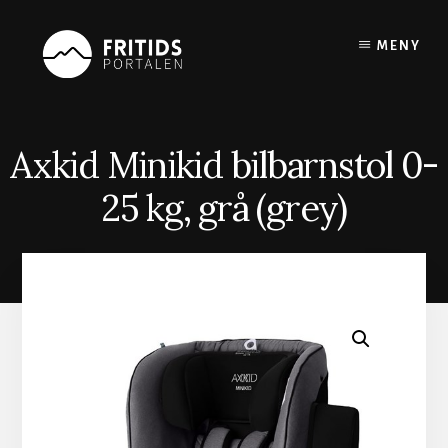
Skip
to
MENY
content
Axkid Minikid bilbarnstol 0-
25 kg, grå (grey)