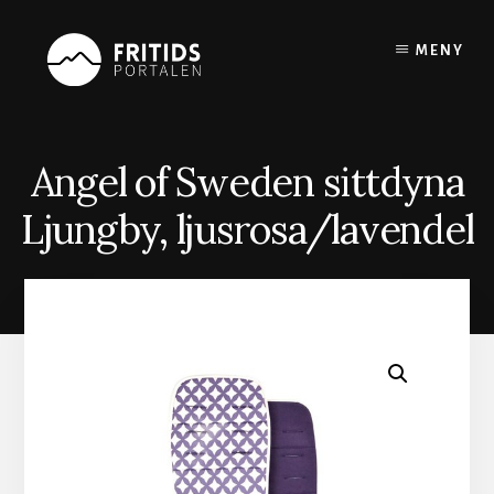
Skip
to
MENY
content
Angel of Sweden sittdyna
Ljungby, ljusrosa/lavendel