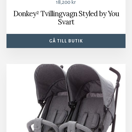
18,200
kr
Donkey² Tvillingvagn Styled by You
Svart
GÅ TILL BUTIK