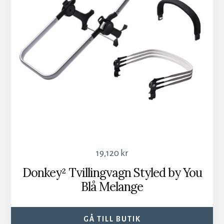
19,120
kr
Donkey² Tvillingvagn Styled by You
Blå Melange
GÅ TILL BUTIK