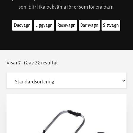
som blir lika bekväma för er som för era barn.
Duovagn
Liggvagn
Resevagn
Barnvagn
Sittvagn
Visar 7–12 av 22 resultat