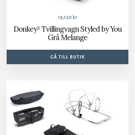
19,120
kr
Donkey² Tvillingvagn Styled by You
Grå Melange
GÅ TILL BUTIK