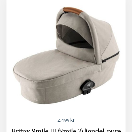
2,495
kr
Britax Smile III (Smile 3) liggdel, pure