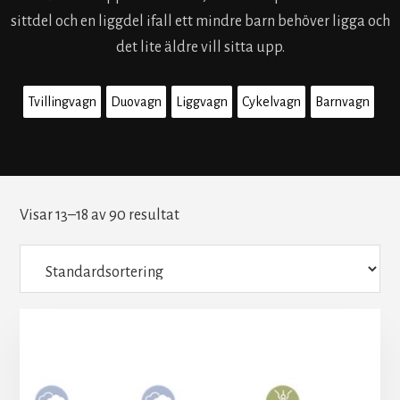
sittdel och en liggdel ifall ett mindre barn behöver ligga och
det lite äldre vill sitta upp.
Tvillingvagn
Duovagn
Liggvagn
Cykelvagn
Barnvagn
Visar 13–18 av 90 resultat