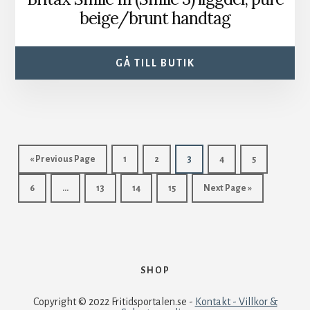
beige/brunt handtag
GÅ TILL BUTIK
« Previous Page
1
2
3
4
5
6
…
13
14
15
Next Page »
SHOP
Copyright © 2022 Fritidsportalen.se -
Kontakt - Villkor &