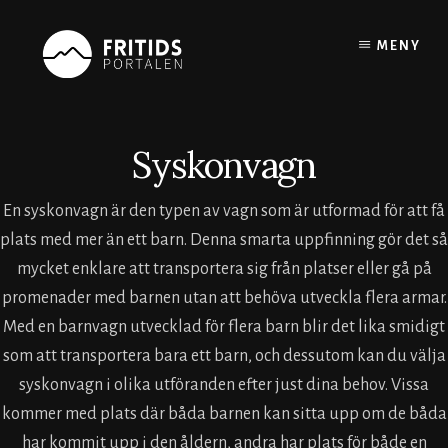
Skip
to
MENY
content
Syskonvagn
En syskonvagn är den typen av vagn som är utformad för att få
plats med mer än ett barn. Denna smarta uppfinning gör det så
mycket enklare att transportera sig från platser eller gå på
promenader med barnen utan att behöva utveckla flera armar.
Med en barnvagn utvecklad för flera barn blir det lika smidigt
som att transportera bara ett barn, och dessutom kan du välja
syskonvagn i olika utföranden efter just dina behov. Vissa
kommer med plats där båda barnen kan sitta upp om de båda
har kommit upp i den åldern, andra har plats för både en