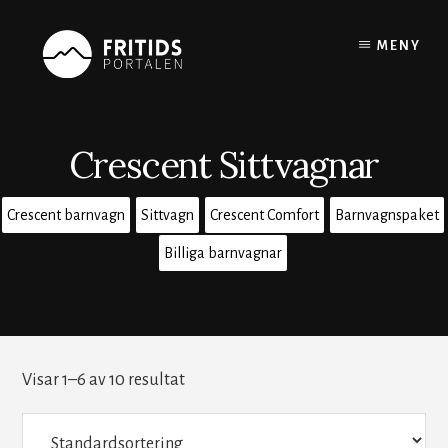
Skip
to
MENY
content
Crescent Sittvagnar
Crescent barnvagn
Sittvagn
Crescent Comfort
Barnvagnspaket
Billiga barnvagnar
Visar 1–6 av 10 resultat