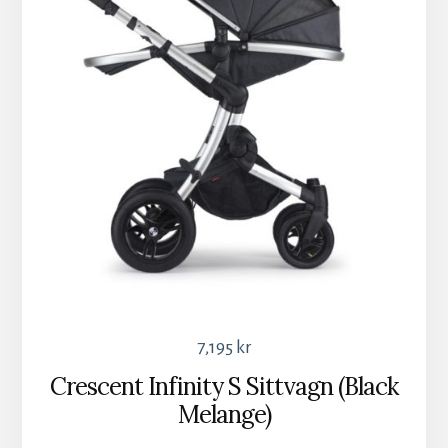
7,195
kr
Crescent Infinity S Sittvagn (Black
Melange)