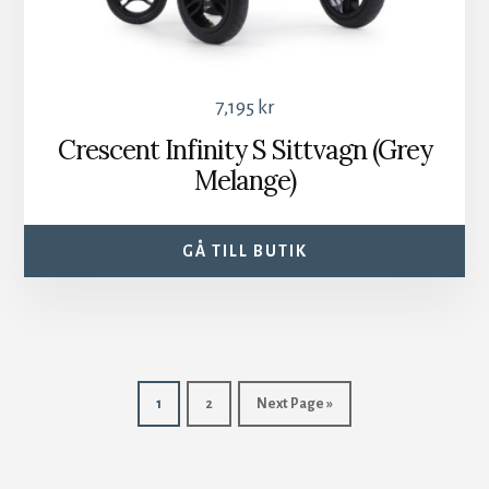
7,195
kr
Crescent Infinity S Sittvagn (Grey
Melange)
GÅ TILL BUTIK
1
2
Next Page »