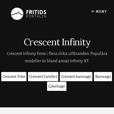
Skip
to
MENY
content
Crescent Infinity
Crescent Infinity finns i flera olika utföranden. Populära
modeller är bland annat Infinity XT.
Crescent Trike
Crescent Comfort
Crescent barnvagn
Barnvagn
Cykelvagn