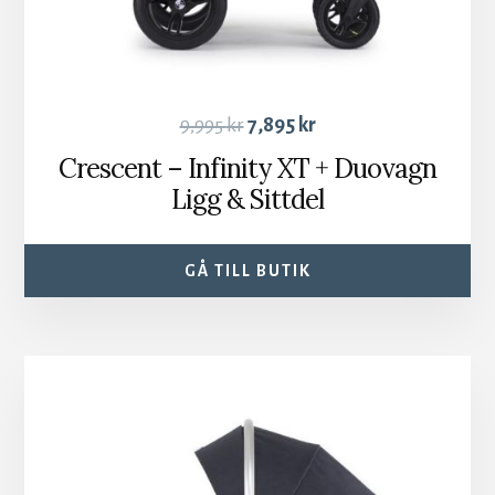
9,995
kr
7,895
kr
Crescent – Infinity XT + Duovagn
Ligg & Sittdel
GÅ TILL BUTIK